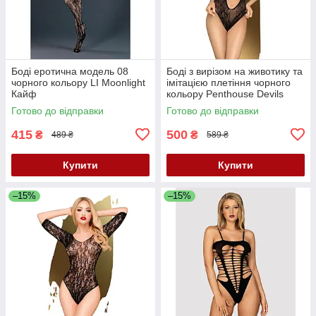
Боді еротична модель 08
Боді з вирізом на животику та
чорного кольору LI Moonlight
імітацією плетіння чорного
Кайф
кольору Penthouse Devils
Advocate розміри S L Кайф
Готово до відправки
Готово до відправки
415
500
₴
₴
489 ₴
589 ₴
Купити
Купити
–15%
–15%