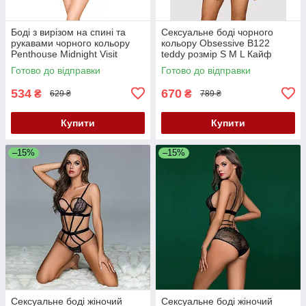
Боді з вирізом на спині та
Сексуальне боді чорного
рукавами чорного кольору
кольору Obsessive B122
Penthouse Midnight Visit
teddy розмір S M L Кайф
розміри S L Кайф
Готово до відправки
Готово до відправки
534
670
₴
₴
629 ₴
789 ₴
Купити
Купити
–15%
–15%
Сексуальне боді жіночий
Сексуальне боді жіночий