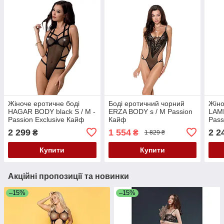
Жіноче еротичне боді
Боді еротичний чорний
Жіно
HAGAR BODY black S / M -
ERZA BODY s / M Passion
LAMI
Passion Exclusive Кайф
Кайф
Pass
2 299
1 554
2 2
₴
₴
1 829 ₴
Купити
Купити
Акційні пропозиції та новинки
–15%
–15%