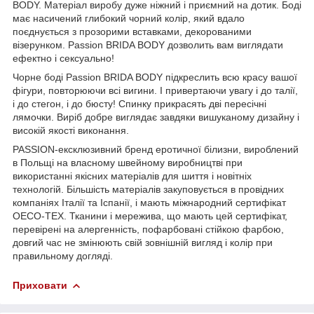
BODY. Матеріал виробу дуже
ніжний і приємний на дотик. Боді
має насичений глибокий чорний колір, який вдало
поєднується з прозорими вставками, декорованими
візерунком.
Passion BRIDA BODY
дозволить вам виглядати
ефектно і сексуально!
Чорне боді Passion BRIDA BODY підкреслить всю красу вашої
фігури, повторюючи всі вигини. І привертаючи увагу і до талії,
і до стегон, і до бюсту! Спинку прикрасять дві пересічні
лямочки. Виріб добре виглядає завдяки вишуканому дизайну і
високій якості виконання.
PASSION-ексклюзивний бренд еротичної білизни, вироблений
в Польщі на власному швейному виробництві при
використанні якісних матеріалів для шиття і новітніх
технологій. Більшість матеріалів закуповується в провідних
компаніях Італії та Іспанії, і мають міжнародний сертифікат
OECO-TEX. Тканини і мережива, що мають цей сертифікат,
перевірені на алергенність, пофарбовані стійкою фарбою,
довгий час не змінюють свій зовнішній вигляд і колір при
правильному догляді.
Приховати