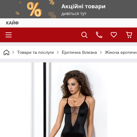
КАЙФ
Товари та послуги
Еротична білизна
Жіноча еротичн