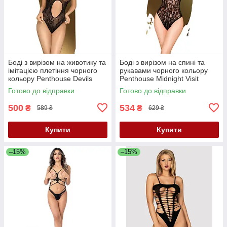
Боді з вирізом на животику та
Боді з вирізом на спині та
імітацією плетіння чорного
рукавами чорного кольору
кольору Penthouse Devils
Penthouse Midnight Visit
Advocate розміри S L Кайф
розміри S L Кайф
Готово до відправки
Готово до відправки
500
534
₴
₴
589 ₴
629 ₴
Купити
Купити
–15%
–15%