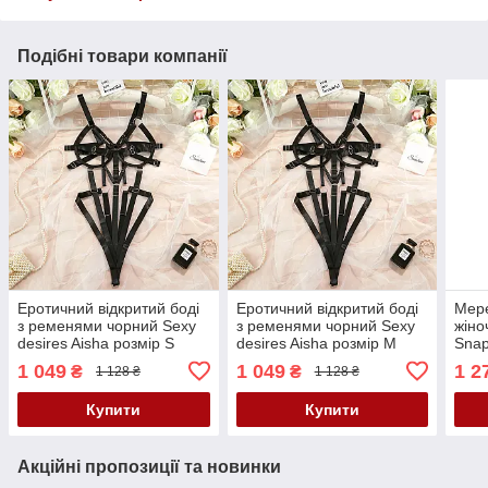
Подібні товари компанії
Еротичний відкритий боді
Еротичний відкритий боді
Мер
з ременями чорний Sexy
з ременями чорний Sexy
жіно
desires Aisha розмір S
desires Aisha розмір M
Snap
Кайф
Кайф
Кай
1 049
1 049
1 2
₴
₴
1 128 ₴
1 128 ₴
Купити
Купити
Акційні пропозиції та новинки