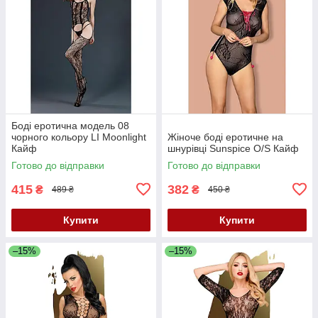
Боді еротична модель 08
чорного кольору LI Moonlight
Жіноче боді еротичне на
Кайф
шнурівці Sunspice O/S Кайф
Готово до відправки
Готово до відправки
415
382
₴
₴
489 ₴
450 ₴
Купити
Купити
–15%
–15%