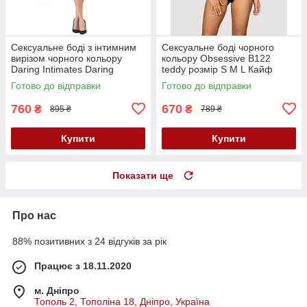
Сексуальне боді з інтимним
Сексуальне боді чорного
вирізом чорного кольору
кольору Obsessive B122
Daring Intimates Daring
teddy розмір S M L Кайф
Intimates Strappy Open Cup
Готово до відправки
Готово до відправки
Body розмір One size Кайф
760
670
₴
₴
895 ₴
789 ₴
Купити
Купити
Показати ще
Про нас
88% позитивних з 24 відгуків за рік
Працює з 18.11.2020
м. Дніпро
Тополь 2, Тополіна 18, Дніпро, Україна