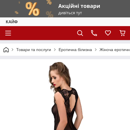
КАЙФ
Товари та послуги
Еротична білизна
Жіноча еротичн