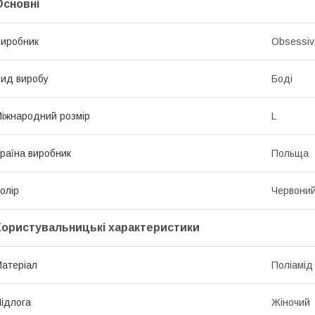
Основні
иробник
Obsessiv
ид виробу
Боді
іжнародний розмір
L
раїна виробник
Польща
олір
Червони
Користувальницькі характеристики
атеріал
Поліамід
ідлога
Жіночий