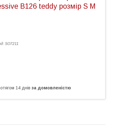
ssive B126 teddy розмір S M
од:
SO7211
ротягом 14 днів
за домовленістю