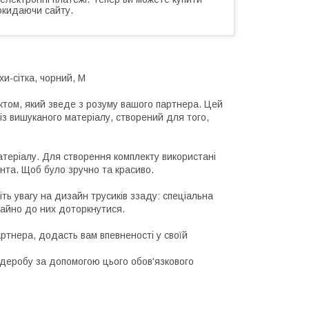
окидаючи сайту.
хи-сітка, чорний, M
ектом, який зведе з розуму вашого партнера. Цей
із вишуканого матеріалу, створений для того,
матеріалу. Для створення комплекту використані
нта. Щоб було зручно та красиво.
ніть увагу на дизайн трусиків ззаду: спеціальна
гайно до них доторкнутися.
ртнера, додасть вам впевненості у своїй
деробу за допомогою цього обов'язкового