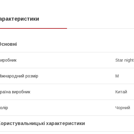
арактеристики
Основні
иробник
Star night
іжнародний розмір
M
раїна виробник
Китай
олір
Чорний
Користувальницькі характеристики