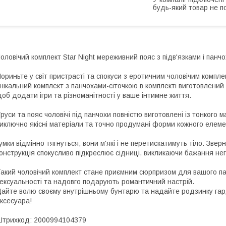
будь-який товар не п
оловічий комплект Star Night мереживний пояс з підв'язками і панчо
ориньте у світ пристрасті та спокуси з еротичним чоловічим компл
нікальний комплект з панчохами-сіточкою в комплекті виготовлений 
об додати ігри та різноманітності у ваше інтимне життя.
руси та пояс чоловічі під панчохи повністю виготовлені із тонкого 
иключно якісні матеріали та точно продумані форми кожного елеме
умки відмінно тягнуться, вони м'які і не перетискатимуть тіло. Звер
онструкція спокусливо підкреслює сідниці, викликаючи бажання не
акий чоловічий комплект стане приємним сюрпризом для вашого па
ексуальності та надовго подарують романтичний настрій.
айте волю своєму внутрішньому бунтарю та надайте родзинку гар
ксесуара!
трихкод: 2000994104379