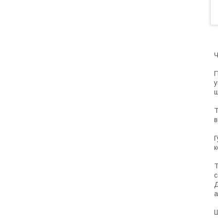
Ч
П
у
щ
Т
в
Г
к
Т
с
Д
а
Ш