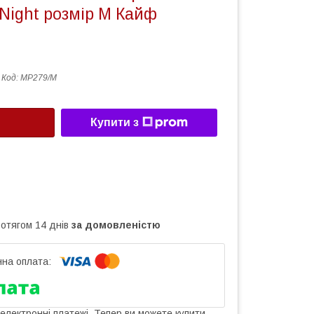
 Night розмір M Кайф
Код:
MP279/M
Купити з
ротягом 14 днів
за домовленістю
 електронні платежі. Тепер ви можете купити