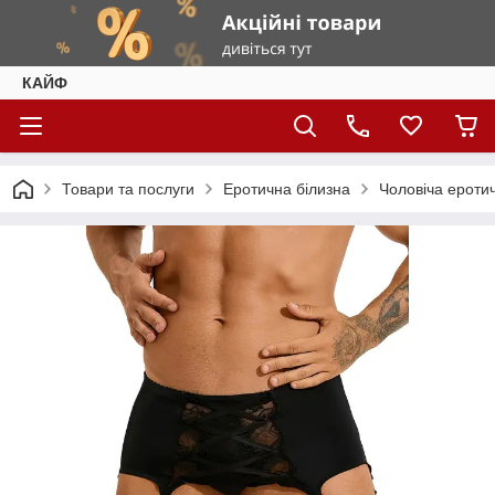
КАЙФ
Товари та послуги
Еротична білизна
Чоловіча ероти