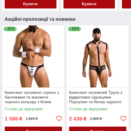
Купити
Купити
Акційні пропозиції та новинки
–15%
–15%
Комплект чоловічої стрінги з
Комплект чоловічий Труси з
бантиками та манжети
відкритими сідницями
чорного кольору з білим
Портупея та Кепка чорного
Passion Set Alfred black 036
кольору Passion Set John
Готово до відправки
Готово до відправки
розміри L XL Кайф
black 038 розміри XXL XXXL
Кайф
1 588
2 438
₴
₴
1 869 ₴
2 869 ₴