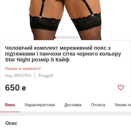
Чоловічий комплект мереживний пояс з
підтяжками і панчохи сітка чорного кольору
Star Night розмір S Кайф
Немає в наявності
Код: MP279/S
Роздріб
650
₴
Опис
Характеристики
Доставка
Оплата
Умови п
Опис