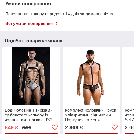
Умови повернення
Повернення товару впродовж 14 днів за домовленістю
Всі умови повернення
Подібні товари компанії
Боді чоловіче з вирізами
Комплект чоловічий Труси
Комп
сріблястого кольору із
з відкритими сідницями
чорн
чорною окантовкою JSY
Портупея та Кепка
Set 
Jacob Bodysuit розміри S L
чорного кольору Passion
розм
849
2 869
2 6
₴
₴
913 ₴
Кайф
Set John black 038 розміри
S M Кайф