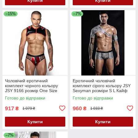
Купити
Купити
–15%
–7%
Чоловічий еротичний
Еротичний чоловічий
комплект чорного кольору
комплект сірого кольору JSY
JSY 9166 розмір One Size
Sexyman розміри S L Кайф
Кайф
Готово до відправки
Готово до відправки
917
960
₴
₴
1 079 ₴
1 033 ₴
Купити
Купити
–7%