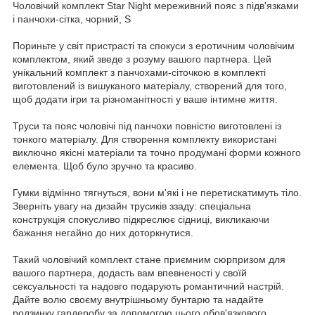
Чоловічий комплект Star Night мереживний пояс з підв'язками
і панчохи-сітка, чорний, S
Пориньте у світ пристрасті та спокуси з еротичним чоловічим
комплектом, який зведе з розуму вашого партнера. Цей
унікальний комплект з панчохами-сіточкою в комплекті
виготовлений із вишуканого матеріалу, створений для того,
щоб додати ігри та різноманітності у ваше інтимне життя.
Труси та пояс чоловічі під панчохи повністю виготовлені із
тонкого матеріалу. Для створення комплекту використані
виключно якісні матеріали та точно продумані форми кожного
елемента. Щоб було зручно та красиво.
Гумки відмінно тягнуться, вони м'які і не перетискатимуть тіло.
Зверніть увагу на дизайн трусиків ззаду: спеціальна
конструкція спокусливо підкреслює сідниці, викликаючи
бажання негайно до них доторкнутися.
Такий чоловічий комплект стане приємним сюрпризом для
вашого партнера, додасть вам впевненості у своїй
сексуальності та надовго подарують романтичний настрій.
Дайте волю своєму внутрішньому бунтарю та надайте
родзинку гардеробу за допомогою цього обов'язкового