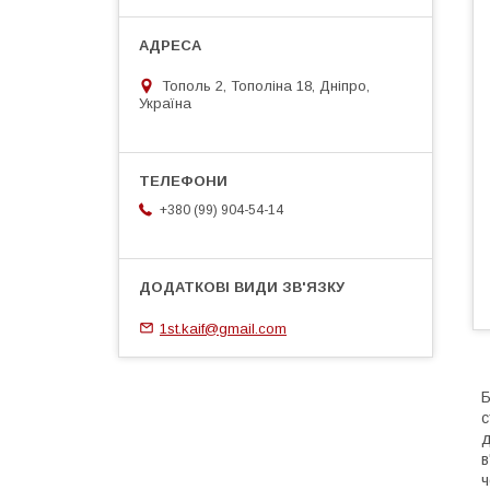
Тополь 2, Тополіна 18, Дніпро,
Україна
+380 (99) 904-54-14
1st.kaif@gmail.com
Б
с
д
в
ч