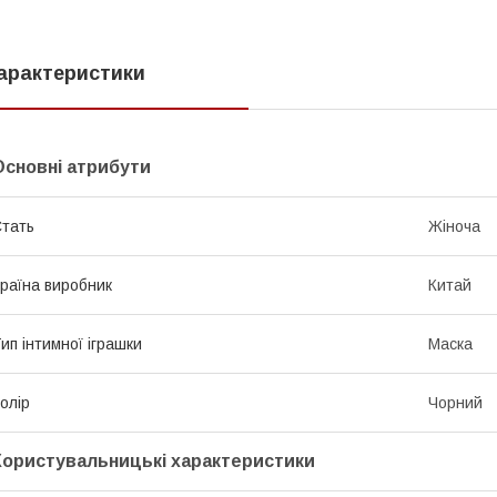
арактеристики
Основні атрибути
тать
Жіноча
раїна виробник
Китай
ип інтимної іграшки
Маска
олір
Чорний
Користувальницькі характеристики