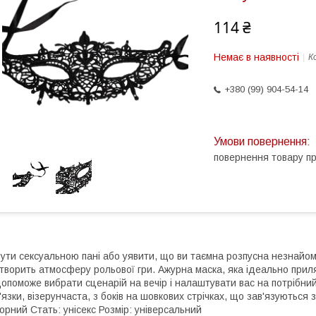
114 ₴
Немає в наявності
К
+380 (99) 904-54-14
повернення товару п
ути сексуальною пані або уявити, що ви таємна розпусна незнайом
творить атмосферу рольової гри. Ажурна маска, яка ідеально приляг
опоможе вибрати сценарій на вечір і налаштувати вас на потрібни
'язки, візерунчаста, з боків на шовкових стрічках, що зав'язуються 
орний Стать: унісекс Розмір: універсальний