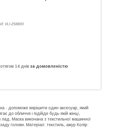
од:
VLI-258800
ротягом 14 днів
за домовленістю
ка - допоможе вирішити один аксесуар, який
ає до обличчя і підійде будь-якій жінці,
й лад. Маска виконана з текстильної машинної
ззаду голови. Матеріал: текстиль, ажур Колір: