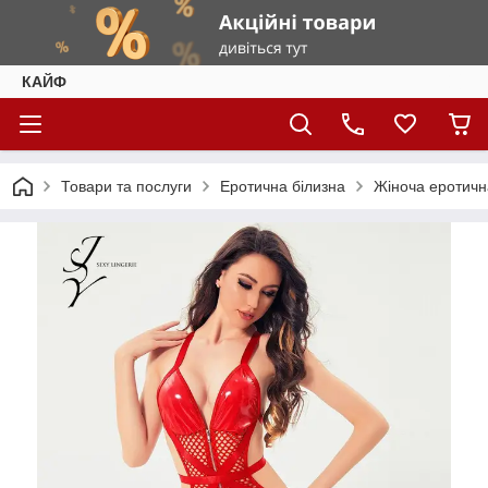
КАЙФ
Товари та послуги
Еротична білизна
Жіноча еротичн