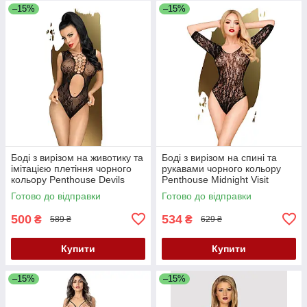
–15%
–15%
Боді з вирізом на животику та
Боді з вирізом на спині та
імітацією плетіння чорного
рукавами чорного кольору
кольору Penthouse Devils
Penthouse Midnight Visit
Advocate розміри S L Кайф
розміри S L Кайф
Готово до відправки
Готово до відправки
500
534
₴
₴
589 ₴
629 ₴
Купити
Купити
–15%
–15%