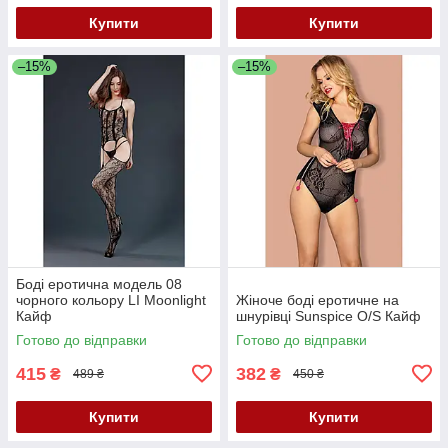
Купити
Купити
–15%
–15%
Боді еротична модель 08
чорного кольору LI Moonlight
Жіноче боді еротичне на
Кайф
шнурівці Sunspice O/S Кайф
Готово до відправки
Готово до відправки
415
382
₴
₴
489 ₴
450 ₴
Купити
Купити