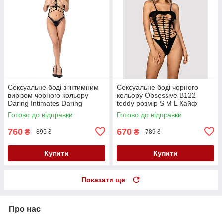
Сексуальне боді з інтимним
Сексуальне боді чорного
вирізом чорного кольору
кольору Obsessive B122
Daring Intimates Daring
teddy розмір S M L Кайф
Intimates Strappy Open Cup
Готово до відправки
Готово до відправки
Body розмір One size Кайф
760
670
₴
₴
895 ₴
789 ₴
Купити
Купити
Показати ще
Про нас