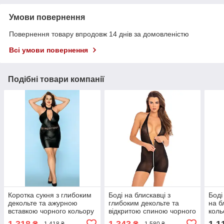
Умови повернення
Повернення товару впродовж 14 днів за домовленістю
Всі умови повернення
Подібні товари компанії
Коротка сукня з глибоким
Боді на блискавці з
Боді
декольте та ажурною
глибоким декольте та
на б
вставкою чорного кольору
відкритою спиною чорного
коль
JSY розміри XL XXL Кайф
кольору Rene Rofe
розм
1 318
1 343
1 1