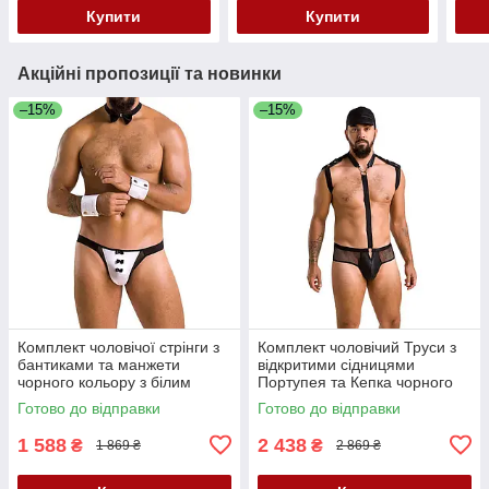
Купити
Купити
Акційні пропозиції та новинки
–15%
–15%
Комплект чоловічої стрінги з
Комплект чоловічий Труси з
бантиками та манжети
відкритими сідницями
чорного кольору з білим
Портупея та Кепка чорного
Passion Set Alfred black 036
кольору Passion Set John
Готово до відправки
Готово до відправки
розміри L XL Кайф
black 038 розміри XXL XXXL
Кайф
1 588
2 438
₴
₴
1 869 ₴
2 869 ₴