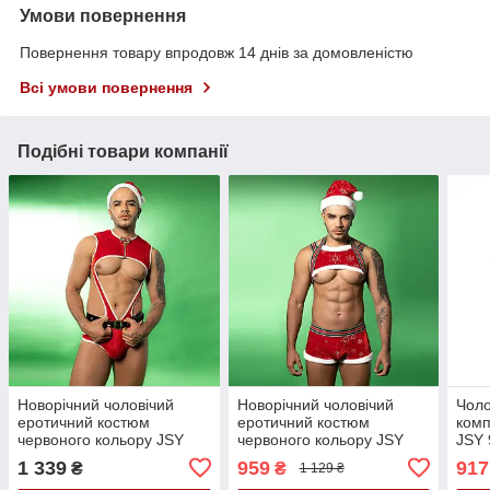
Умови повернення
Повернення товару впродовж 14 днів за домовленістю
Всі умови повернення
Подібні товари компанії
Новорічний чоловічий
Новорічний чоловічий
Чоло
еротичний костюм
еротичний костюм
комп
червоного кольору JSY
червоного кольору JSY
JSY 
9132 розмір One Size
9133 розмір One Size
Кай
1 339
959
917
₴
₴
1 129 ₴
Кайф
Кайф