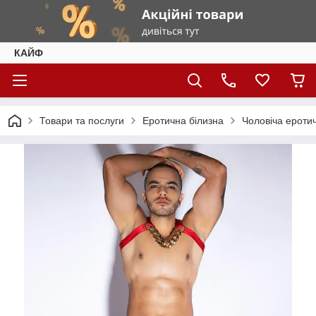
КАЙФ
Товари та послуги
Еротична білизна
Чоловіча ероти