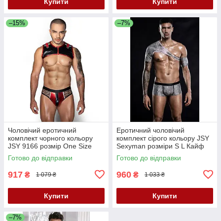
Купити
Купити
–15%
–7%
Чоловічий еротичний
Еротичний чоловічий
комплект чорного кольору
комплект сірого кольору JSY
JSY 9166 розмір One Size
Sexyman розміри S L Кайф
Кайф
Готово до відправки
Готово до відправки
917
960
₴
₴
1 079 ₴
1 033 ₴
Купити
Купити
–7%