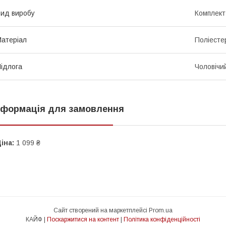
ид виробу
Комплект
атеріал
Поліесте
ідлога
Чоловічи
нформація для замовлення
іна:
1 099 ₴
Сайт створений на маркетплейсі
Prom.ua
КАЙФ |
Поскаржитися на контент
|
Політика конфіденційності