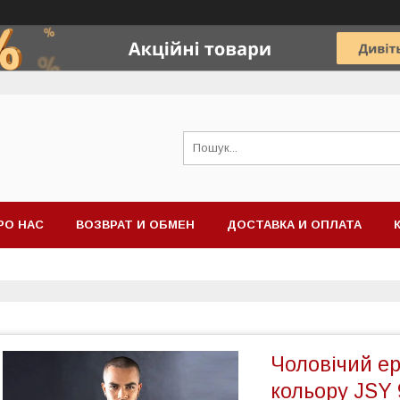
РО НАС
ВОЗВРАТ И ОБМЕН
ДОСТАВКА И ОПЛАТА
Чоловічий е
кольору JSY 