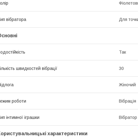
олір
Фіолетов
ип вібратора
Для точк
Основні
одостійкість
Так
ількість швидкостей вібрації
30
ідлога
Жіночий
ежим роботи
Вібрація
ип інтимної іграшки
Вібратор
Користувальницькі характеристики