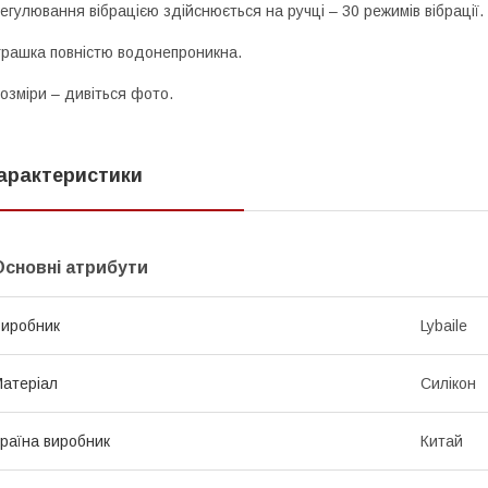
егулювання вібрацією здійснюється на ручці – 30 режимів вібрації.
грашка повністю водонепроникна.
озміри – дивіться фото.
арактеристики
Основні атрибути
иробник
Lybaile
атеріал
Силікон
раїна виробник
Китай