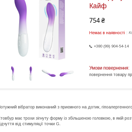
Кайф
754 ₴
Немає в наявності
К
+380 (99) 904-54-14
повернення товару п
отужний вібратор виконаний з приємного на дотик, гіпоалергенного
товбур має трохи зігнуту форму із збільшеною головкою, в якій р
ідчуття від стимуляції точки G.