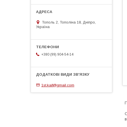
Тополь 2, Тополіна 18, Дніпро,
Україна
+380 (99) 904-54-14
1st.kaif@gmail.com
П
С
в