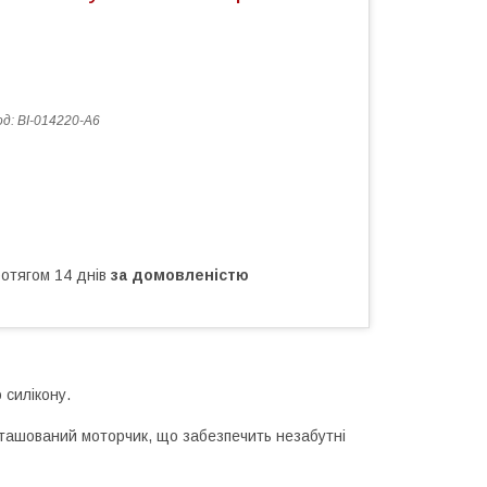
од:
BI-014220-A6
ротягом 14 днів
за домовленістю
 силікону.
озташований моторчик, що забезпечить незабутні