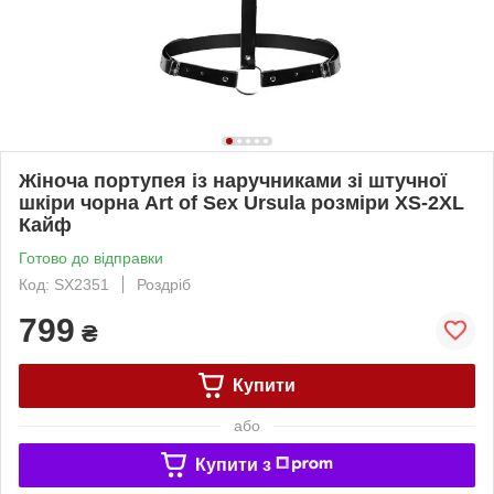
Жіноча портупея із наручниками зі штучної
шкіри чорна Art of Sex Ursula розміри XS-2XL
Кайф
Готово до відправки
Код: SX2351
Роздріб
799
₴
Купити
або
Купити з