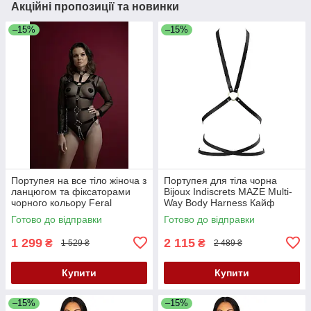
Акційні пропозиції та новинки
–15%
–15%
Портупея на все тіло жіноча з
Портупея для тіла чорна
ланцюгом та фіксаторами
Bijoux Indiscrets MAZE Multi-
чорного кольору Feral
Way Body Harness Кайф
Feelings Кайф
Готово до відправки
Готово до відправки
1 299
2 115
₴
₴
1 529 ₴
2 489 ₴
Купити
Купити
–15%
–15%