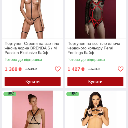
Портупея-Стрепи на все тіло
Портупея на все тіло жіноча
жіноча чорна BRENDA S / M
червоного кольору Feral
Passion Exclusive Кайф
Feelings Кайф
Готово до відправки
Готово до відправки
1 308
1 427
₴
₴
1 539 ₴
1 679 ₴
Купити
Купити
–15%
–15%