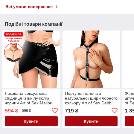
Всі умови повернення
Подібні товари компанії
Лакована сексуальна
Портупея жіноча з
Жіно
спідниця із вінілу колір
натуральної шкіри чорного
штуч
чорний Art of Sex Malibu
кольору Art of Sex Debbi
of S
розміри XS-M Кайф
XS 2XL Кайф
2XL
594
719
1 8
₴
₴
699 ₴
Купити
Купити