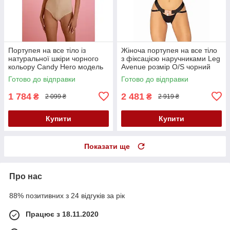
Портупея на все тіло із
Жіноча портупея на все тіло
натуральної шкіри чорного
з фіксацією наручниками Leg
кольору Candy Hero модель
Avenue розмір O/S чорний
K36 1 розмір One Size Кайф
Кайф
Готово до відправки
Готово до відправки
1 784
2 481
₴
₴
2 099 ₴
2 919 ₴
Купити
Купити
Показати ще
Про нас
88% позитивних з 24 відгуків за рік
Працює з 18.11.2020