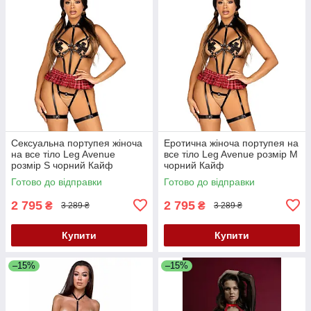
Сексуальна портупея жіноча
Еротична жіноча портупея на
на все тіло Leg Avenue
все тіло Leg Avenue розмір M
розмір S чорний Кайф
чорний Кайф
Готово до відправки
Готово до відправки
2 795
2 795
₴
₴
3 289 ₴
3 289 ₴
Купити
Купити
–15%
–15%