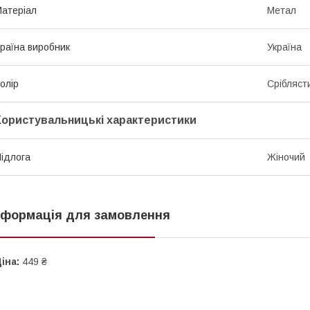
атеріал
Метал
раїна виробник
Україна
олір
Срібляст
Користувальницькі характеристики
ідлога
Жіночий
нформація для замовлення
іна:
449 ₴