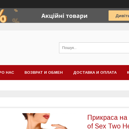
РО НАС
ВОЗВРАТ И ОБМЕН
ДОСТАВКА И ОПЛАТА
Прикраса на 
of Sex Two H