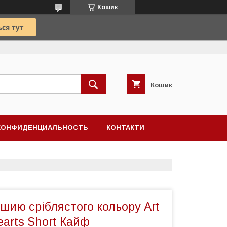
Кошик
Кошик
КОНФИДЕНЦИАЛЬНОСТЬ
КОНТАКТИ
шию сріблястого кольору Art
earts Short Кайф