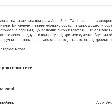
легантна та стильна прикраса Art of Sex - Two hearts short, створен
изайн. Витончене плетіння ефектно обрамляє шию, додаючи образ
екорована серцями, що дозволяє використовувати її як для повсякд
ожете легко поєднувати прикрасу з відкритими сукнями, блузами 
а зручне в носінні, воно стане стильною деталлю, яка підкреслить 
атеріал: метал
арактеристики
Основні
иробник
Art of Sex