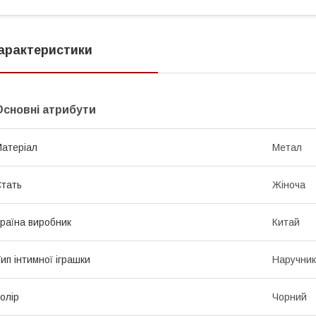
арактеристики
Основні атрибути
атеріал
Метал
тать
Жіноча
раїна виробник
Китай
ип інтимної іграшки
Наручни
олір
Чорний