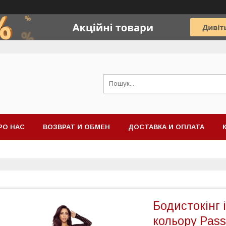
РО НАС
ВОЗВРАТ И ОБМЕН
ДОСТАВКА И ОПЛАТА
Бодистокінг 
кольору Pass