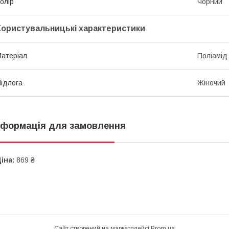
олір
Чорний
Користувальницькі характеристики
атеріал
Поліамід
ідлога
Жіночий
нформація для замовлення
іна:
869 ₴
Сайт створений на маркетплейсі
Prom.ua