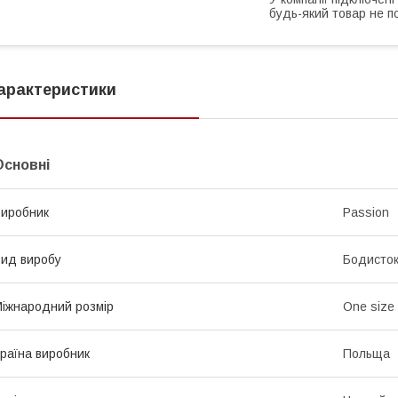
будь-який товар не п
арактеристики
Основні
иробник
Passion
ид виробу
Бодисток
іжнародний розмір
One size
раїна виробник
Польща