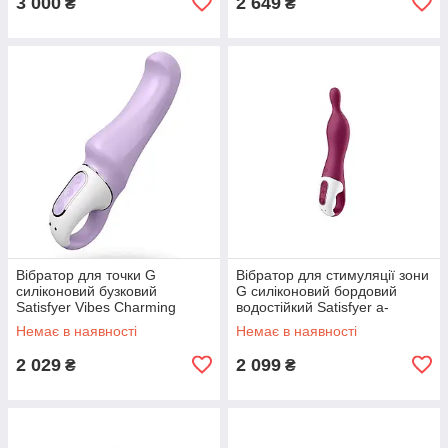
3 000
2 649
₴
₴
Вібратор для точки G
Вібратор для стимуляції зони
силіконовий бузковий
G силіконовий бордовий
Satisfyer Vibes Charming
водостійкий Satisfyer a-
Smile Кайф
Mazing 1 Кайф
Немає в наявності
Немає в наявності
2 029
2 099
₴
₴