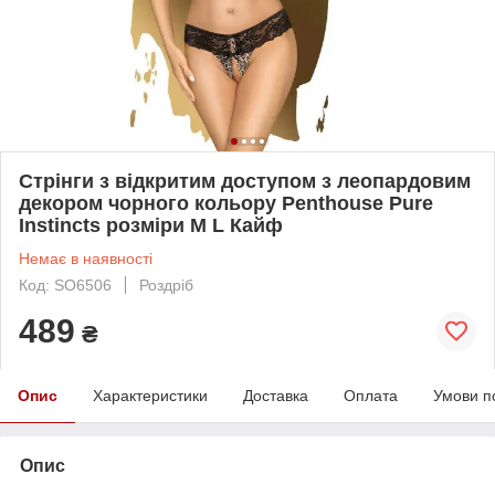
Стрінги з відкритим доступом з леопардовим
декором чорного кольору Penthouse Pure
Instincts розміри M L Кайф
Немає в наявності
Код: SO6506
Роздріб
489
₴
Опис
Характеристики
Доставка
Оплата
Умови п
Опис