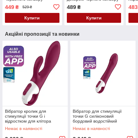
Penthouse Naughty
Penthouse Pure Instincts
коль
449
489
483
₴
₴
529 ₴
Valentine розміри S M
розміри L XL Кайф
Your
Кайф
Купити
Купити
Акційні пропозиції та новинки
Вібратор кролик для
Вібратор для стимуляції
стимуляції точки G і
точки G силіконовий
відростком для клітора
бордовий водостійкий
бордовий Satisfyer Heated
Satisfyer Big Heat Кайф
Немає в наявності
Немає в наявності
Affair Кайф