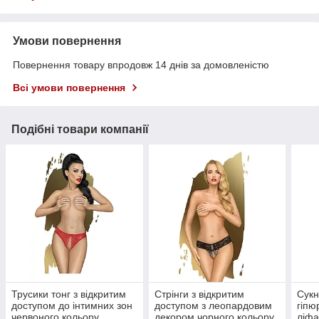
Умови повернення
Повернення товару впродовж 14 днів за домовленістю
Всі умови повернення
Подібні товари компанії
Трусики тонг з відкритим
Стрінги з відкритим
Сукн
доступом до інтимних зон
доступом з леопардовим
гіпю
червоного кольору
декором чорного кольору
ліфа