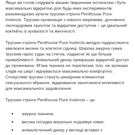
Якщо ви готові слідувати вашим тваринним інстинктам і бути
максимально відкритою для будь-яких експериментів,
рекомендуємо купити трусики-стрінги Penthouse Pure
Instincts. Трусики-провокація з ніжного мережива, доповнені
леопардовим принтом та відкритим доступом – це ідеальний
коктейль із зухвалості та жіночності.
Трусики-стрінги Penthouse Pure Instincts вигідно підкреслюють
хвилюючі вигини та апетитні сідниці. Широка ажурна гумка
трусиків гарно сідає на стегна, надаючи їм ще більше
привабливості. Анімальний декор прикрашає відкритий доступ
до промежини. М'яка тканина не перетискає тіло, не залишає
слідів на шкірі і відчувається максимально комфортно.
Спокусливі трусики стануть шикарним елементом
сексуального вбрання, відкриваючи захоплюючі можливості
для максимального задоволення.
Трусики-стрінги Penthouse Pure Instincts – це:
ажурна тканина;
висока посадка візуально подовжує ніжки;
анімалістичний декор у вигляді вставок з