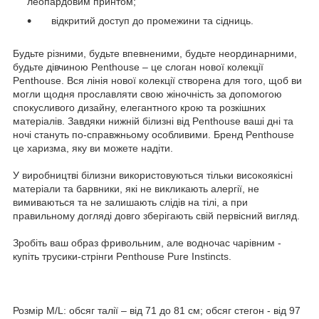
леопардовим принтом;
відкритий доступ до промежини та сідниць.
Будьте різними, будьте впевненими, будьте неординарними,
будьте дівчиною Penthouse – це слоган нової колекції
Penthouse. Вся лінія нової колекції створена для того, щоб ви
могли щодня прославляти свою жіночність за допомогою
спокусливого дизайну, елегантного крою та розкішних
матеріалів. Завдяки нижній білизні від Penthouse ваші дні та
ночі стануть по-справжньому особливими. Бренд Penthouse
це харизма, яку ви можете надіти.
У виробництві білизни використовуються тільки високоякісні
матеріали та барвники, які не викликають алергії, не
вимиваються та не залишають слідів на тілі, а при
правильному догляді довго зберігають свій первісний вигляд.
Зробіть ваш образ фривольним, але водночас чарівним -
купіть трусики-стрінги Penthouse Pure Instincts.
Розмір М/L: обсяг талії – від 71 до 81 см; обсяг стегон - від 97