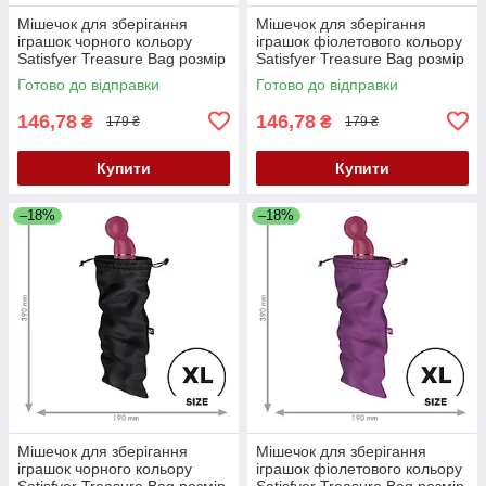
Мішечок для зберігання
Мішечок для зберігання
іграшок чорного кольору
іграшок фіолетового кольору
Satisfyer Treasure Bag розмір
Satisfyer Treasure Bag розмір
L Кайф
L Кайф
Готово до відправки
Готово до відправки
146,78
146,78
₴
₴
179 ₴
179 ₴
Купити
Купити
–18%
–18%
Мішечок для зберігання
Мішечок для зберігання
іграшок чорного кольору
іграшок фіолетового кольору
Satisfyer Treasure Bag розмір
Satisfyer Treasure Bag розмір