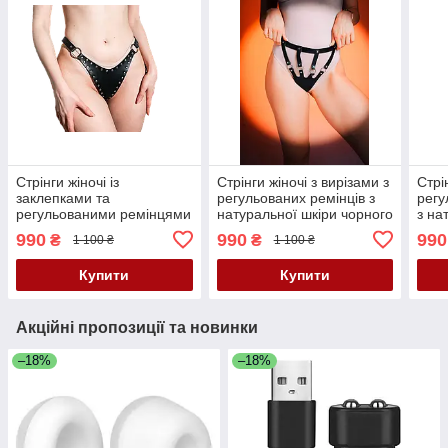
Стрінги жіночі із
Стрінги жіночі з вирізами з
Стрі
заклепками та
регульованих ремінців з
регу
регульованими ремінцями
натуральної шкіри чорного
з на
з натуральної шкіри
кольору Scappa розміри S
чорн
990
990
990
₴
₴
1 100 ₴
1 100 ₴
чорного кольору Scappa
M L XL Кайф
розм
розміри S M L XL Кайф
Купити
Купити
Акційні пропозиції та новинки
–18%
–18%