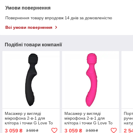
Умови повернення
Повернення товару впродовж 14 днів за домовленістю
Всі умови повернення
Подібні товари компанії
Масажер у вигляді
Масажер у вигляді
Порт
мікрофона 2-в-1 для
мікрофона 2-в-1 для
ручн
клітора і точки G Love To
клітора і точки G Love To
нату
Love Twict чорний Кайф
Love Twist рожевий Кайф
коль
3 059
3 059
2 5
₴
₴
3 599 ₴
3 599 ₴
blac