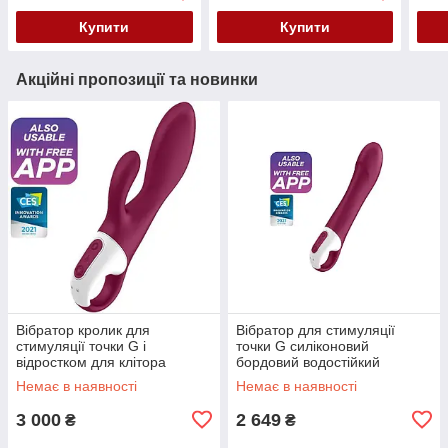
Купити
Купити
Акційні пропозиції та новинки
Вібратор кролик для
Вібратор для стимуляції
стимуляції точки G і
точки G силіконовий
відростком для клітора
бордовий водостійкий
бордовий Satisfyer Heated
Satisfyer Big Heat Кайф
Немає в наявності
Немає в наявності
Affair Кайф
3 000
2 649
₴
₴