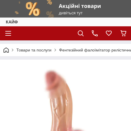
КАЙФ
Товари та послуги
Фентезійний фалоїмітатор релістични