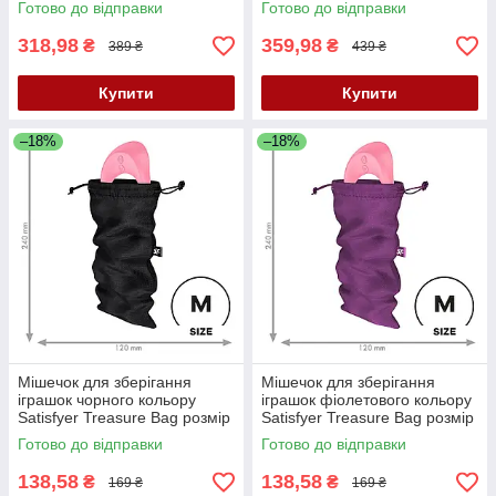
Готово до відправки
Готово до відправки
318,98
359,98
₴
₴
389 ₴
439 ₴
Купити
Купити
–18%
–18%
Мішечок для зберігання
Мішечок для зберігання
іграшок чорного кольору
іграшок фіолетового кольору
Satisfyer Treasure Bag розмір
Satisfyer Treasure Bag розмір
M Кайф
M Кайф
Готово до відправки
Готово до відправки
138,58
138,58
₴
₴
169 ₴
169 ₴