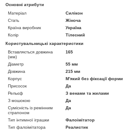
Основні атрибути
Матеріал
Силікон
Стать
Жіноча
Країна виробник
Україна
Колір
Тілесний
Користувальницькі характеристики
Вставляється довжина
165
(мм)
Діаметр
55 мм
Довжина
215 мм
Корпус
М'який без фіксації форми
Присосок
Да
Рельєф
З венами та жилами
З мошокою
Да
Сумісність із ремінним
Да
страпоном
Тип інтимної іграшки
Фалоімітатор
Тип фалоімітатора
Реалистик