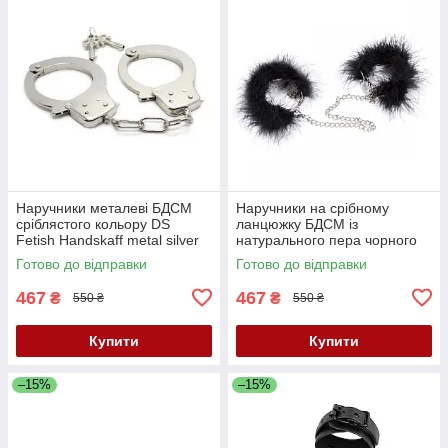
Наручники металеві БДСМ
Наручники на срібному
сріблястого кольору DS
ланцюжку БДСМ із
Fetish Handskaff metal silver
натурального пера чорного
Кайф
кольору DS Fetish Кайф
Готово до відправки
Готово до відправки
467
467
₴
₴
550 ₴
550 ₴
Купити
Купити
–15%
–15%