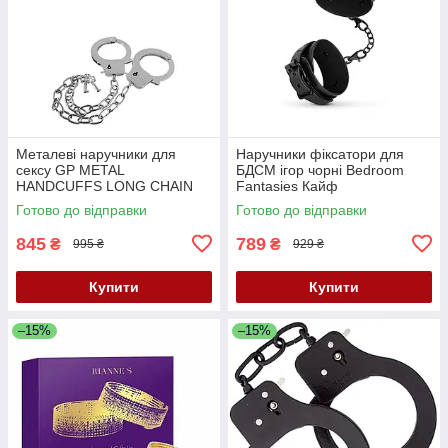
Металеві наручники для
Наручники фіксатори для
сексу GP METAL
БДСМ ігор чорні Bedroom
HANDCUFFS LONG CHAIN
Fantasies Кайф
Кайф
Готово до відправки
Готово до відправки
845
789
₴
₴
995 ₴
929 ₴
Купити
Купити
–15%
–15%