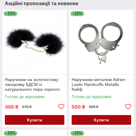
Акційні пропозиції та новинки
–15%
–15%
Наручники на золотистому
Наручники металеві Adrien
ланцюжку БДСМ із
Lastic Handcuffs Metallic
натурального пера чорного
Кайф
кольору DS Fetish Кайф
Готово до відправки
Готово до відправки
488
500
₴
₴
575 ₴
589 ₴
Купити
Купити
–15%
–15%