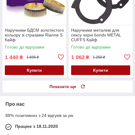
Наручники БДСМ золотистого
Наручники металеві для
кольору зі стразами Rianne S
сексу чорні bondx METAL
Кайф
CUFFS Кайф
Готово до відправки
Готово до відправки
1 440
1 062
₴
₴
1 695 ₴
1 250 ₴
Купити
Купити
Показати ще
Про нас
88% позитивних з 24 відгуків за рік
Працює з 18.11.2020