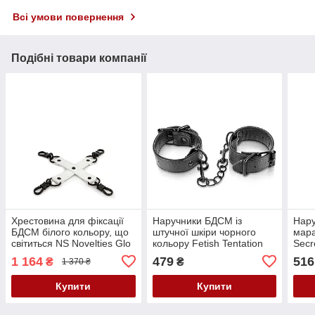
Всі умови повернення
Подібні товари компанії
Хрестовина для фіксації
Наручники БДСМ із
Нару
БДСМ білого кольору, що
штучної шкіри чорного
мара
світиться NS Novelties Glo
кольору Fetish Tentation
Secr
bondage Кайф
Adjustable Handcuffs Кайф
Hand
1 164
479
516
₴
₴
1 370 ₴
Купити
Купити